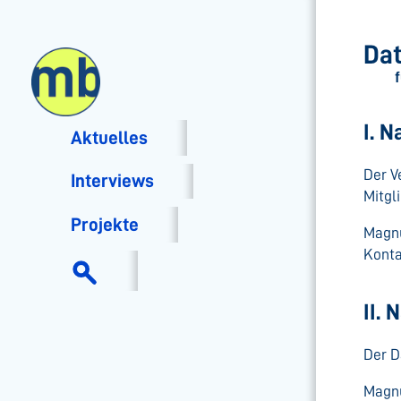
Dat
I. 
Aktuelles
Der V
Interviews
Mitgl
Projekte
Magn
Konta
II.
Der D
Magn